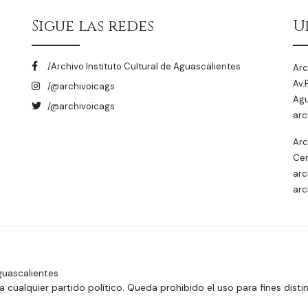
Sigue las redes
U
/Archivo Instituto Cultural de Aguascalientes
Arc
Av.
/@archivoicags
Agu
/@archivoicags
arc
Arc
Cen
arc
arc
guascalientes
cualquier partido político. Queda prohibido el uso para fines disti