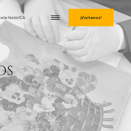
¡Visítanos!
eta HistórICA
OS